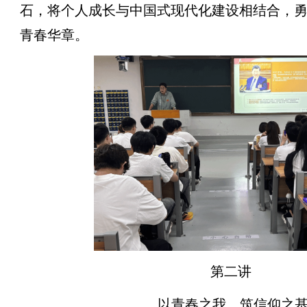
石，将个人成长与中国式现代化建设相结合，
青春华章。
第二讲
以青春之我，筑信仰之