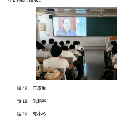
编 辑：庄露璇
责 编：朱鹏春
编 审：陈小玲