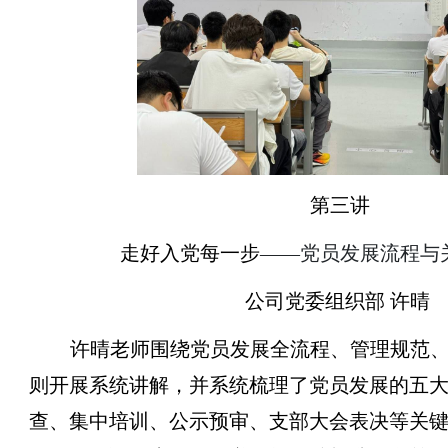
第三讲
走好入党每一步
——党员发展流程与
公司党委组织部 许晴
许晴老师围绕党员发展全流程、管理规范
则开展系统讲解，并系统梳理了党员发展的五
查、集中培训、公示预审、支部大会表决等关