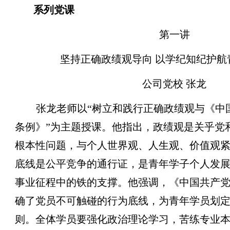
系列党课
第一讲
坚持正确政绩观导向 以学纪知纪护航
公司党校 张龙
张龙老师以“树立和践行正确政绩观与《中
条例》”为主题授课。他指出，政绩观是关乎党
根本性问题，与个人世界观、人生观、价值观
底线是公平竞争的通行证，是青年学子个人发
事业征程中的铁的支撑。他强调，《中国共产
确了党员不可触碰的行为底线，为青年学员划
则。全体学员要强化政治理论学习，苦练专业