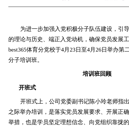
为进一步加强入党积极分子队伍建设，引
的理论与历史、端正入党动机，确保党员发展
best365体育分党校于4月23日至4月26日举办
分子培训班。
培训班回顾
开班式
开班式上，公司党委副书记陈小玲老师指出
之际举办培训，是落实党员发展要求、开展正
举措，也是学员坚定理想信念、向党组织靠拢