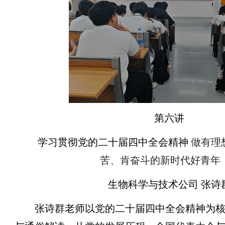
第六讲
学习贯彻党的二十届四中全会精神
做有理
苦、肯奋斗的新时代好青年
生物科学与技术公司 张诗
张诗群老师以党的二十届四中全会精神为