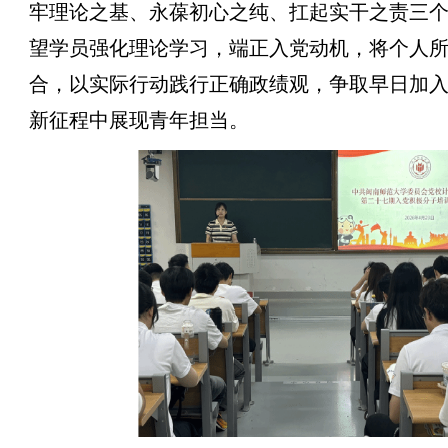
牢理论之基、永葆初心之纯、扛起实干之责三
望学员强化理论学习，端正入党动机，将个人
合，以实际行动践行正确政绩观，争取早日加
新征程中展现青年担当。