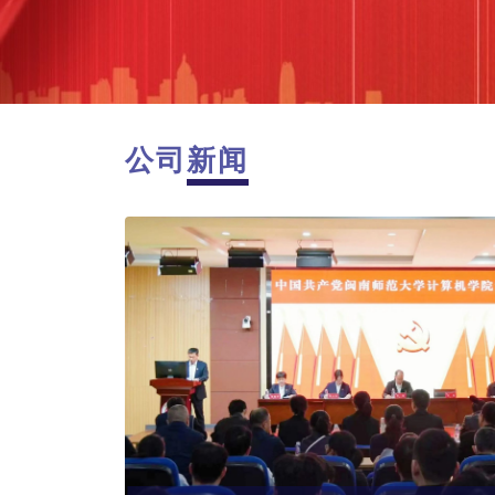
公司
新闻