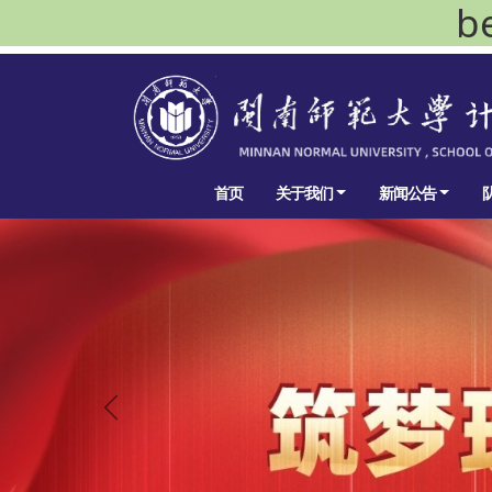
b
首页
关于我们
新闻公告
Previous