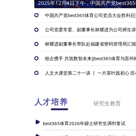
2025年12月4日下午，中国共产党best36
中国共产党best365体育公司党员大会胜利召
公司党委常委、副董事长林耀进为公司师生讲授
林耀进副董事长带队赴福建省密码管理局汇报密
校企携手 共筑数智未来‖best365体育与苏州科.
人文大课堂第二十一讲 丨 一片茶叶践初心 匠心
人才
培养
研究生教育
best365体育2026年硕士研究生调剂复试