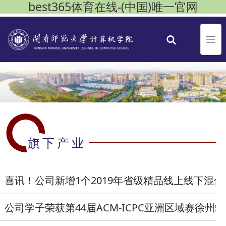
best365体育在线-(中国)唯一官网
旗下产业
喜讯！公司新增1个2019年省级精品线上线下混
公司学子荣获第44届ACM-ICPC亚洲区域赛徐州