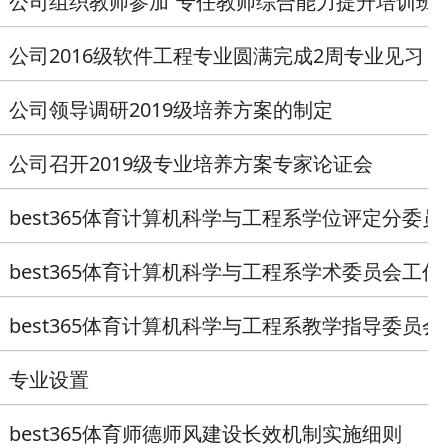
公司组织教师参加“专任教师综合能力提升培训班”
公司2016级软件工程专业圆满完成2周专业见习
公司领导调研2019级培养方案的制定
公司召开2019级专业培养方案专家论证会
best365体育计算机科学与工程系学位评定分委
best365体育计算机科学与工程系学术委员会工作
best365体育计算机科学与工程系教学指导委员
专业设置
best365体育师德师风建设长效机制实施细则