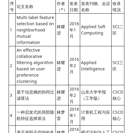
序
作者
发表
发表刊物、会议
收录
论文名称
号
（*）
日期
名称
情况
Multi-label feature
selection based on
2016
林耀
Applied Soft
SCI二
1
neighborhood
年1
进
Computing
区
mutual
月
information
An effective
collaborative
2016
filtering algorithm
林耀
Applied
SCI三
2
年2
based on user
进
Intelligence
区
月
preference
clustering
2016
基于信息熵的协同过
林耀
山东大学学报
CSCD
3
年2
滤算法
进
（工学版）
核心
月
2016
一种启发式的局部随
林梦
计算机工程与应
CSCD
4
年1
机特征选择算法
雷
用
核心
月
2016
基于局部子空间的多
林梦
模式识别与人工
CSCD