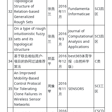
Topological
Structure of
2016
张燕
Fundamenta
SCI四
32
Relation-based
年11
兰
Informaticae
区
Generalized
月
Rough Sets
On a type of rough
Journal of
intuitionistic fuzzy
2016
张燕
Computational
SCI四
33
sets and its
年3
兰
Analysis and
区
topological
月
Applications
structure
基于联合相似用户-
2016
best365体育学
郑荔
34
项目的协同过滤推荐
年12
报（自然科学
C类
平
算法
月
版）
An Improved
Mobility-Based
Control Protocol
2016
周豫
SCI三
35
for Tolerating
年11
SENSORS
苹
区
Clone Failures in
月
Wireless Sensor
Networks
2016
CSCD