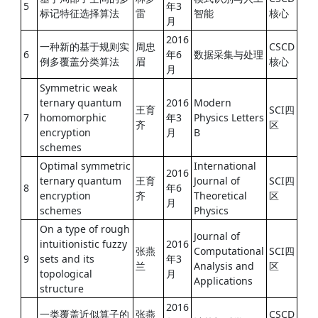
5
年3
标记特征选择算法
雷
智能
核心
月
2016
一种新的基于规则实
周忠
CSCD
6
年6
数据采集与处理
例多覆盖分类算法
眉
核心
月
Symmetric weak
ternary quantum
2016
Modern
王育
SCI四
7
homomorphic
年3
Physics Letters
齐
区
encryption
月
B
schemes
Optimal symmetric
International
2016
ternary quantum
王育
Journal of
SCI四
8
年6
encryption
齐
Theoretical
区
月
schemes
Physics
On a type of rough
Journal of
intuitionistic fuzzy
2016
张燕
Computational
SCI四
9
sets and its
年3
兰
Analysis and
区
topological
月
Applications
structure
2016
一类覆盖近似算子的
张燕
CSCD