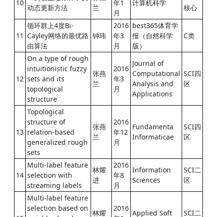
10
年1
计算机科学
动态更新方法
兰
核心
月
循环群上4度Bi-
2016
best365体育学
11
Cayley网络的最优路
钟玮
年3
报（自然科学
C类
由算法
月
版）
On a type of rough
Journal of
intuitionistic fuzzy
2016
张燕
Computational
SCI四
12
sets and its
年3
兰
Analysis and
区
topological
月
Applications
structure
Topological
structure of
2016
张燕
Fundamenta
SCI四
13
relation-based
年12
兰
Informaticae
区
generalized rough
月
sets
Multi-label feature
2016
林耀
Information
SCI二
14
selection with
年8
进
Sciences
区
streaming labels
月
Multi-label feature
selection based on
2016
林耀
Applied Soft
SCI二