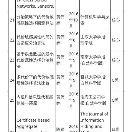
Networks. Sensors.
2016
分治策略下的代价敏
黄伟
计算机科学与探
21
年10
核心
感属性选择回溯算法
婷
索
月
2016
代价敏感属性约简的
黄伟
山东大学学报:
22
年8
核心
自适应分治算法
婷
理学版
月
基于误差数据的最小
2016
黄伟
南京大学学报
23
代价属性选择分治算
年9
核心
婷
(自然科学版)
法
月
2016
多代价下的代价敏感
黄伟
聊城大学学报:
24
年9
C类
属性选择算法比较
婷
自然科学版
月
2016
内逆P-信息迭代智能
黄伟
淮海工公司学
25
年9
C类
伪装与还原
婷
报:自然科学版
月
The Journal of
Certificate based
Information
Aggregate
2016
Hiding and
陈建
EI期