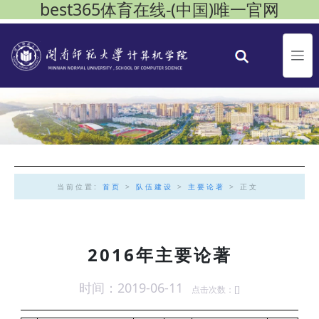
best365体育在线-(中国)唯一官网
当前位置:
首页
>
队伍建设
>
主要论著
> 正文
2016年主要论著
时间：2019-06-11
点击次数：[
]