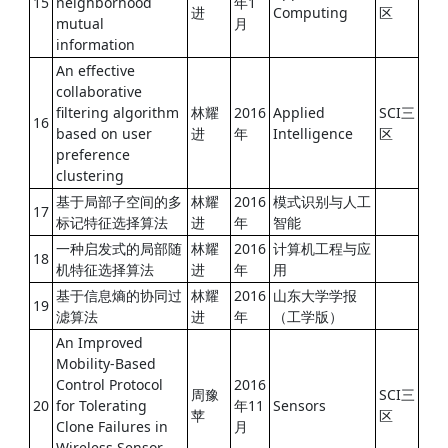
15
neighborhood
年1
进
Computing
区
mutual
月
information
An effective
collaborative
filtering algorithm
林耀
2016
Applied
SCI三
16
based on user
进
年
Intelligence
区
preference
clustering
基于局部子空间的多
林耀
2016
模式识别与人工
17
标记特征选择算法
进
年
智能
一种启发式的局部随
林耀
2016
计算机工程与应
18
机特征选择算法
进
年
用
基于信息熵的协同过
林耀
2016
山东大学学报
19
滤算法
进
年
（工学版）
An Improved
Mobility-Based
Control Protocol
2016
周豫
SCI三
20
for Tolerating
年11
Sensors
苹
区
Clone Failures in
月
Wireless Sensor