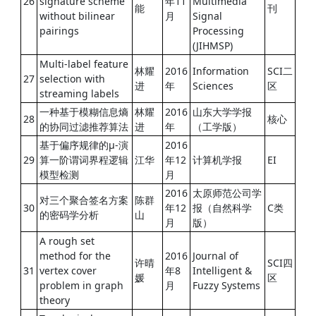
26
signature scheme
年11
Multimedia
能
刊
without bilinear
月
Signal
pairings
Processing
(JIHMSP)
Multi-label feature
林耀
2016
Information
SCI二
27
selection with
进
年
Sciences
区
streaming labels
一种基于模糊信息熵
林耀
2016
山东大学学报
28
核心
的协同过滤推荐算法
进
年
（工学版）
基于偏序规律的μ-演
2016
29
算一阶谓词界程逻辑
江华
年12
计算机学报
EI
模型检测
月
2016
太原师范公司学
对三个聚合签名方案
陈群
30
年12
报（自然科学
C类
的密码学分析
山
月
版）
A rough set
method for the
2016
Journal of
许晴
SCI四
31
vertex cover
年8
Intelligent &
媛
区
problem in graph
月
Fuzzy Systems
theory