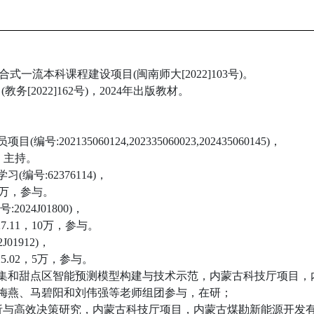
合式一流本科课程建设项目(闽南师大[2022]103号)。
[2022]162号)，2024年出版教材。
号:202135060124,202335060023,202435060145)，
万，主持。
编号:62376114)，
49万，参与。
024J01800)，
7.11，10万，参与。
01912)，
5.02，5万，参与。
据归集和甜点区智能预测模型构建与技术示范，内蒙古科技厅项目
5-，与许梅燕、马碧阳和刘伟强等老师组团参与，在研；
能分析与高效决策研究，内蒙古科技厅项目，内蒙古煤勘新能源开发有限公