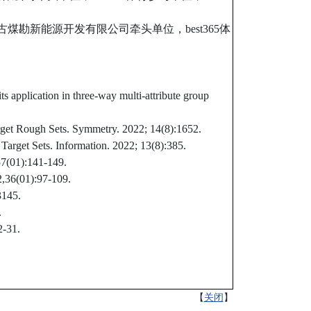
勘新能源开发有限公司牵头单位，best365体
s application in three-way multi-attribute group
rget Rough Sets. Symmetry. 2022; 14(8):1652.
arget Sets. Information. 2022; 13(8):385.
:141-149.
):97-109.
45.
.
31.
【
关闭
】