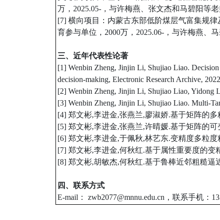
万，2025.05-，与许梅燕、张文杰和马碧阳
[7] 横向项目：内蒙古东部低阶煤层气富集规
育参与单位，2000万，2025.06-，与许梅
三、近年代表性论著
[1] Wenbin Zheng, Jinjin Li, Shujiao Liao. Decision 
decision-making, Electronic Research Archive, 2022
[2] Wenbin Zheng, Jinjin Li, Shujiao Liao, Yidong
[3] Wenbin Zheng, Jinjin Li, Shujiao Liao. Multi-T
[4] 郑文彬,李进金,张燕兰,廖淑娇.基于矩阵的多粒度粗
[5] 郑文彬,李进金,张燕兰,许晴媛.基于矩阵的可变粒
[6] 郑文彬,李进金,于佩秋,林艺东.变精度多粒度粗糙集近
[7] 郑文彬,李进金,何秋红.基于属性重要度的变精度邻域
[8] 郑文彬,胡敏杰,何秋红.基于鲁棒近邻粗糙逼近的属性约简
四、
联系方式
E-mail： zwb2077@mnnu.edu.cn，联系手机：133