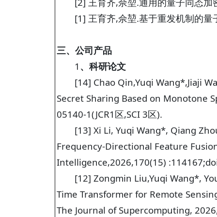
[2] 王育齐,佘堃.通用的量子同态加密框架[
[1] 王育齐,佘堃.基于重发机制的量子密钥
三、公司产品
1
、科研论文
[14] Chao Qin,Yuqi Wang*,Jiaji 
Secret Sharing Based on Monotone S
05140-1(JCR1区,SCI 3区).
[13] Xi Li, Yuqi Wang*, Qiang Z
Frequency-Directional Feature Fusion 
Intelligence,2026,170(15) :114167;
[12] Zongmin Liu,Yuqi Wang*, You
Time Transformer for Remote Sensing
The Journal of Supercomputing, 20