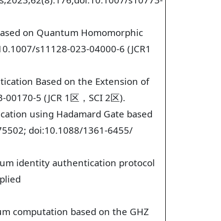
ry Based on Quantum Homomorphic
:10.1007/s11128-023-04000-6 (JCR1
tication Based on the Extension of
23-00170-5 (JCR 1区，SCI 2区).
tication using Hadamard Gate based
075502; doi:10.1088/1361-6455/
um identity authentication protocol
plied
ntum computation based on the GHZ