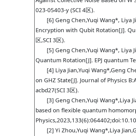
023-05403-y (SCI 4区).
[6] Geng Chen,Yuqi Wang*, Liya
Encryption with Qubit Rotation[J]. 
区,SCI 3区).
[5] Geng Chen,Yuqi Wang*, Liya J
Quantum Rotation[J]. EPJ quantum T
[4] Liya Jian,Yuqi Wang*,Geng C
on GHZ State[J]. Journal of Physics B
acbd27(SCI 3区).
[3] Geng Chen,Yuqi Wang*,Liya Ji
based on flexible quantum homomorphi
Physics,2023,133(6):064402;doi:10.1
[2] Yi Zhou,Yuqi Wang*,Liya Jia