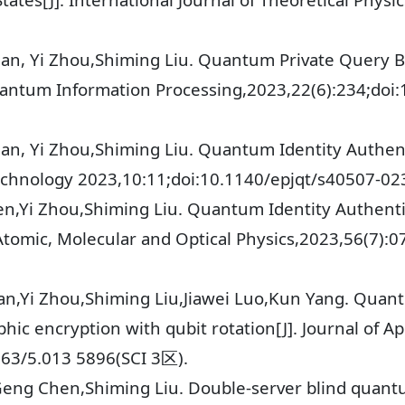
 Jian, Yi Zhou,Shiming Liu. Quantum Private Que
Quantum Information Processing,2023,22(6):234;doi
ian, Yi Zhou,Shiming Liu. Quantum Identity Authen
echnology 2023,10:11;doi:10.1140/epjqt/s40507-0
hen,Yi Zhou,Shiming Liu. Quantum Identity Authen
:Atomic, Molecular and Optical Physics,2023,56(7):
an,Yi Zhou,Shiming Liu,Jiawei Luo,Kun Yang. Quant
c encryption with qubit rotation[J]. Journal of Ap
063/5.013 5896(SCI 3区).
n,Geng Chen,Shiming Liu. Double-server blind qua