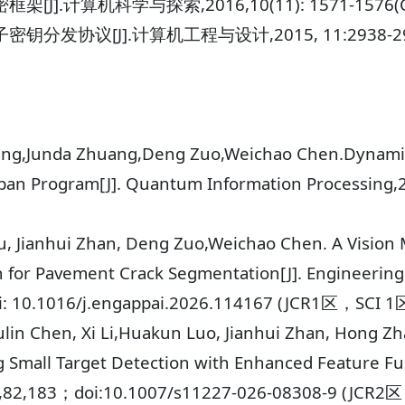
J].计算机科学与探索,2016,10(11): 1571-1576(
分发协议[J].计算机工程与设计,2015, 11:2938-29
Wang,Junda Zhuang,Deng Zuo,Weichao Chen.Dynamic
pan Program[J]. Quantum Information Processing,
hou, Jianhui Zhan, Deng Zuo,Weichao Chen. A Visi
for Pavement Crack Segmentation[J]. Engineering Ap
doi: 10.1016/j.engappai.2026.114167 (JCR1区，SCI 
lin Chen, Xi Li,Huakun Luo, Jianhui Zhan, Hong Zh
 Small Target Detection with Enhanced Feature Fu
26,82,183；doi:10.1007/s11227-026-08308-9 (JCR2