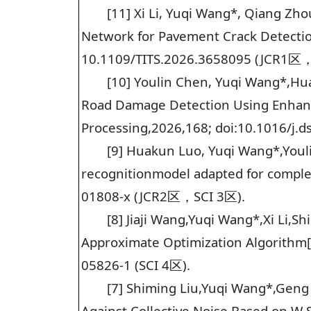
[11] Xi Li, Yuqi Wang*, Qiang Zh
Network for Pavement Crack Detection[
10.1109/TITS.2026.3658095 (JCR1区，
[10] Youlin Chen, Yuqi Wang*,Hu
Road Damage Detection Using Enhance
Processing,2026,168; doi:10.1016/j
[9] Huakun Luo, Yuqi Wang*,Youl
recognitionmodel adapted for complex
01808-x (JCR2区，SCI 3区).
[8] Jiaji Wang,Yuqi Wang*,Xi Li,
Approximate Optimization Algorithm[J]
05826-1 (SCI 4区).
[7] Shiming Liu,Yuqi Wang*,Geng
Against Collective Noise Based on W S