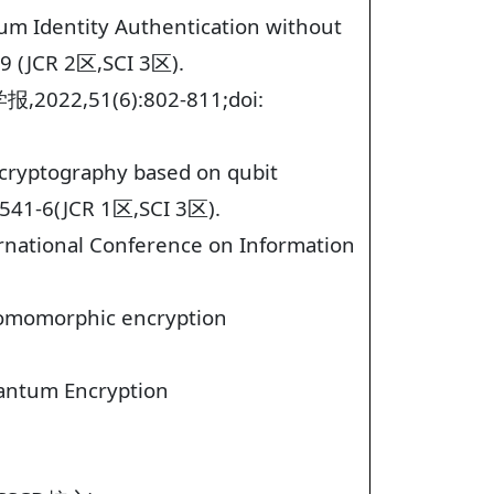
tum Identity Authentication without
09 (JCR 2区,SCI 3区).
51(6):802-811;doi:
 cryptography based on qubit
3541-6(JCR 1区,SCI 3区).
ernational Conference on Information
homomorphic encryption
antum Encryption