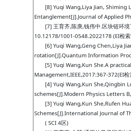
[8] Yuqi Wang,Liya Jian, Shiming
Entanglement[J].Journal of Applied P
[7] 王育齐,陈庚,钱伟中.区块链环境下
10.12178/1001-0548.2022178 (EI检
[6] Yuqi Wang,Geng Chen,Liya Ji
rotation[J].Quantum Information Pro
[5] Yuqi Wang,Kun She.A practica
Management,IEEE,2017:367-372(EI检
[4] Yuqi Wang,Kun She,Qingbin 
schemes[J].Modern Physics Letters B
[3] Yuqi Wang,Kun She,Rufen H
Schemes[J].International Journal of T
( SCI 4区)