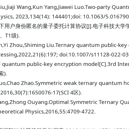
 Liu,Jiaji Wang,Kun Yang,Jiawei Luo.Two-party Quan
hysics, 2023,134(14): 144401;doi: 10.1063/5.01679
用户身份匿名的量子委托计算协议[J].电子科技大学学报,2022,
索、T1级).
an,Yi Zhou,Shiming Liu.Ternary quantum public-key
cessing,2022,21(6):197; doi:10.1007/s11128-022-0
l quantum public-key encryption model[C].3rd Int
索).
Luo,Chao Zhao.Symmetric weak ternary quantum 
,2016,30(7):1650076-17(SCI 4区).
uang,Zhong Ouyang.Optimal Symmetric Ternary Qu
heoretical Physics,2016,55:4709-4722.