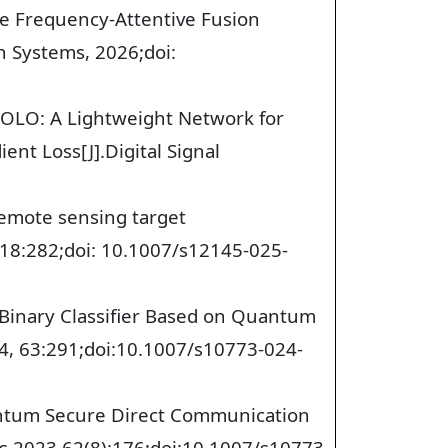
le Frequency-Attentive Fusion
n Systems, 2026;doi:
YOLO: A Lightweight Network for
t Loss[J].Digital Signal
remote sensing target
,18:282;doi: 10.1007/s12145-025-
 Binary Classifier Based on Quantum
24, 63:291;doi:10.1007/s10773-024-
antum Secure Direct Communication
ics,2023,62(8):176;doi:10.1007/s10773-