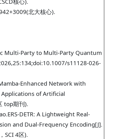
CSCD核心).
42+3009(北大核心).
 Multi-Party to Multi-Party Quantum
2026,25:134;doi:10.1007/s11128-026-
on Mamba-Enhanced Network with
plications of Artificial
1区 top期刊).
ao.ERS-DETR: A Lightweight Real-
sion and Dual-Frequency Encoding[J].
区，SCI 4区).