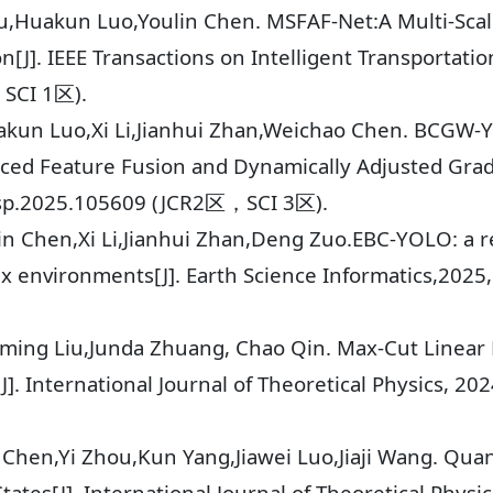
ou,Huakun Luo,Youlin Chen. MSFAF-Net:A Multi-Sca
J]. IEEE Transactions on Intelligent Transportatio
SCI 1区).
akun Luo,Xi Li,Jianhui Zhan,Weichao Chen. BCGW-
d Feature Fusion and Dynamically Adjusted Gradien
.dsp.2025.105609 (JCR2区，SCI 3区).
in Chen,Xi Li,Jianhui Zhan,Deng Zuo.EBC-YOLO: a 
 environments[J]. Earth Science Informatics,2025
Shiming Liu,Junda Zhuang, Chao Qin. Max-Cut Linear
. International Journal of Theoretical Physics, 20
 Chen,Yi Zhou,Kun Yang,Jiawei Luo,Jiaji Wang. Qu
tates[J]. International Journal of Theoretical Phys