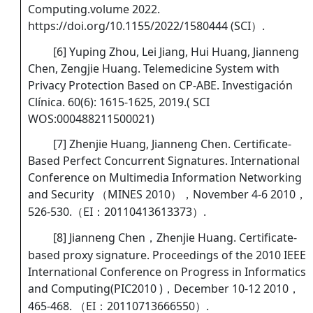
Computing.volume 2022.
https://doi.org/10.1155/2022/1580444 (SCI）.
[6] Yuping Zhou, Lei Jiang, Hui Huang, Jianneng
Chen, Zengjie Huang. Telemedicine System with
Privacy Protection Based on CP-ABE. Investigación
Clínica. 60(6): 1615-1625, 2019.( SCI
WOS:000488211500021)
[7] Zhenjie Huang, Jianneng Chen. Certificate-
Based Perfect Concurrent Signatures. International
Conference on Multimedia Information Networking
and Security （MINES 2010），November 4-6 2010，
526-530.（EI：20110413613373）.
[8] Jianneng Chen，Zhenjie Huang. Certificate-
based proxy signature. Proceedings of the 2010 IEEE
International Conference on Progress in Informatics
and Computing(PIC2010 )，December 10-12 2010，
465-468. （EI：20110713666550）.