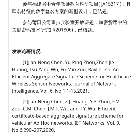
参与福建省中青年教师教育科研项目( JA15317 )，具
匿名特征的数字签名方案的新型设计，已结题。
参与莆田公司重点实验室开放课题，加密货币中的
关键密码技术研究(JR201806)，已结题。
发表论著情况
[1]Jian-Neng Chen, Yu-Ping Zhou,Zhen-Jie
Huang, Tsu-Yang Wu, Fu-Min Zou, Raylin Tso. An
Efficient Aggregate Signature Scheme for Healthcare
Wireless Sensor Networks. Journal of Network
Intelligence. Vol. 6, No.1:1-15,2021.
[2]Jian-Neng Chen, Z.J. Huang, Y.P. Zhou, F.M.
Zou, C.M. Chen, J.M.T. Wu, and T.Y. Wu. Efficient
certificate-based aggregate signature scheme for
vehicular Ad Hoc networks, IET Networks, Vol. 9,
No.6:290–297,2020.