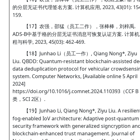
的分层无证书代理签名方案. 计算机应用, 2023, 43(01): 154
159.
【17】农强，邵猛（员工二作），张棒棒，刘梓禹.
ADS-B中基于格的分层无证书消息可恢复认证方案. 计算机
程与科学, 2023, 45(03): 462-469.
【18】Junhao Li（员工一作）, Qiang Nong*, Ziyu
Liu. QBDD: Quantum-resistant blockchain-assisted d
data deduplication protocol for vehicular crowdsensi
system. Computer Networks, [Available online 5 April
2024]
https://doi.org/10.1016/j.comnet.2024.110393（CCF B
类，SCI 2区）.
【19】Junhao Li, Qiang Nong*, Ziyu Liu. A resilien
fog-enabled IoV architecture: Adaptive post-quantum
security framework with generalized signcryption an
blockchain-enhanced trust management. Journal of