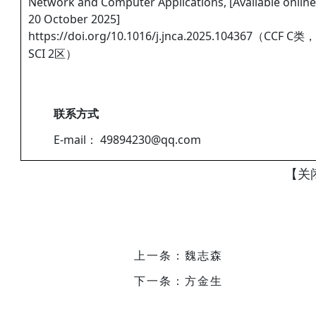
Network and Computer Applications, [Available online
20 October 2025]
https://doi.org/10.1016/j.jnca.2025.104367（CCF C类，
SCI 2区）
联系方式
E-mail： 49894230@qq.com
【
关
上一条：魏志森
下一条：方金生