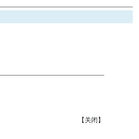
【
关闭
】