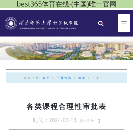
best365体育在线-(中国)唯一官网
当前位置:
首页
>
下载专区
>
教师
> 正文
各类课程合理性审批表
时间：2024-03-13
点击次数：[
]