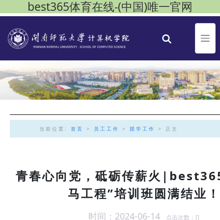
best365体育在线-(中国)唯一官网
当前位置:
首页
>
员工工作
>
团学工作
> 正文
青春心向党，砥砺传薪火|best36
马工程”培训班圆满结业
时间：2024-06-14
点击次数：[
]