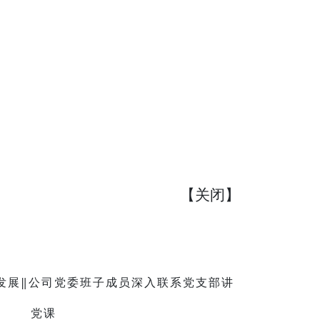
【
关闭
】
发展‖公司党委班子成员深入联系党支部讲
党课