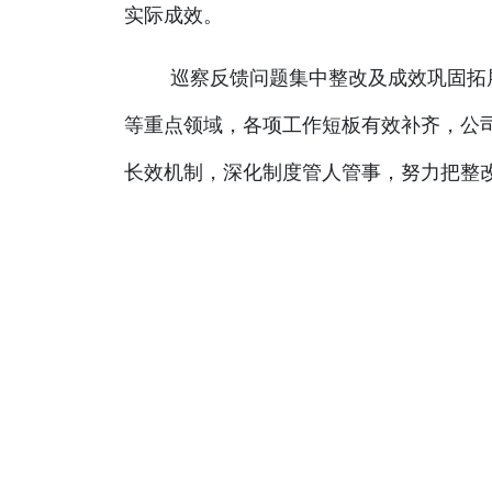
实际成效。
巡察反馈问题集中整改及成效巩固拓
等重点领域，各项工作短板有效补齐，公
长效机制，深化制度管人管事，努力把整改