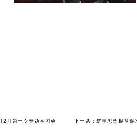
12月第一次专题学习会
下一条：筑牢思想根基促