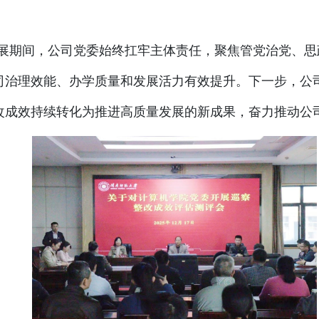
展期间，公司党委始终扛牢主体责任，聚焦管党治党、思
司治理效能、办学质量和发展活力有效提升。下一步，公
成效持续转化为推进高质量发展的新成果，奋力推动公司