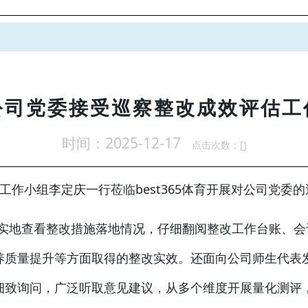
公司党委接受巡察整改成效评估工
时间：2025-12-17
点击次数：[
]
估工作小组李定庆一行莅临best365体育开展对公司党委
实地查看整改措施落地情况，仔细翻阅整改工作台账、会
养质量提升等方面取得的整改实效。还面向公司师生代表
细致询问，广泛听取意见建议，从多个维度开展量化测评