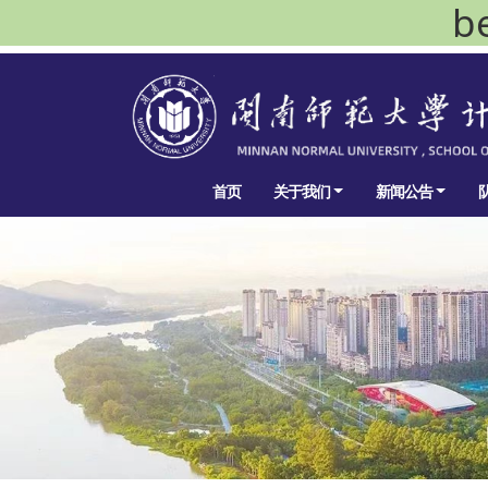
b
首页
关于我们
新闻公告