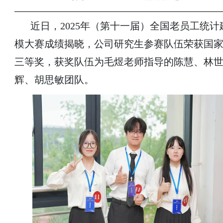
近日，2025年（第十一届）全国老员工统计
模大赛成绩揭晓，公司研究生参赛队伍荣获国
三等奖，获奖队伍为毛煜老师指导的陈慧、林
辉、胡思敏团队。