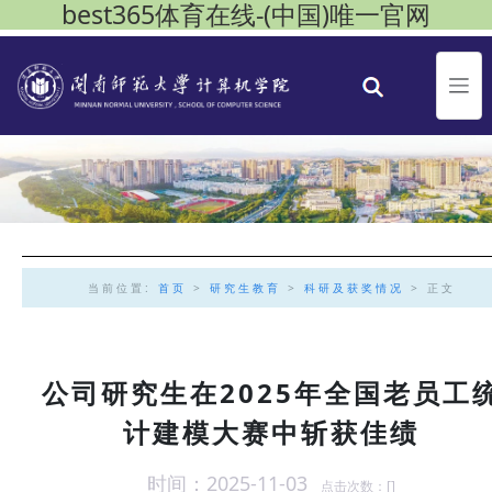
best365体育在线-(中国)唯一官网
当前位置:
首页
>
研究生教育
>
科研及获奖情况
> 正文
公司研究生在2025年全国老员工
计建模大赛中斩获佳绩
时间：2025-11-03
点击次数：[
]