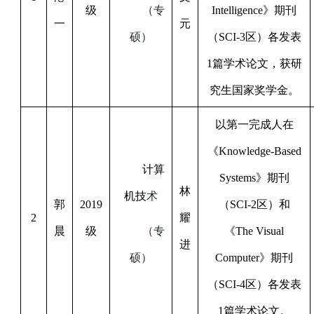
级
（专
Intelligence
》期刊
一
元
硕）
（
SCI-3
区）各发表
1
篇学术论文，获研
究生国家奖学金。
以第一完成人在
《
Knowledge-Based
计算
Systems
》期刊
林
机技
术
郭
2019
（
SCI-2
区）和
2
耀
晨
级
（专
《
The Visual
进
硕）
Computer
》期刊
（
SCI-4
区）各发表
1
篇学术论文。