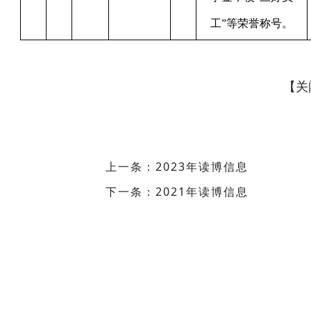
工”等荣誉称号。
【
关
上一条：2023年读博信息
下一条：2021年读博信息