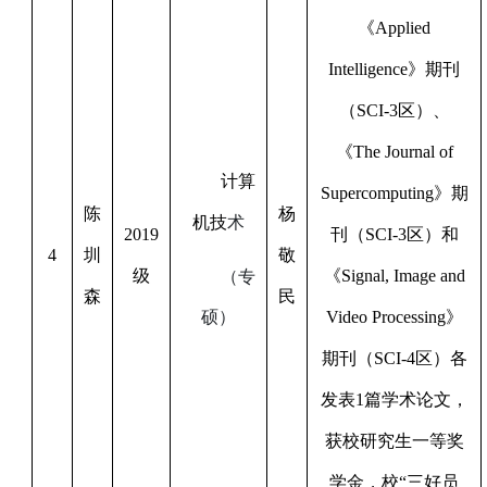
《
Applied
Intelligence
》期刊
（
SCI-3
区）、
《
The Journal of
计算
Supercomputing
》期
陈
杨
术
机技
2019
刊（
SCI-3
区）和
4
圳
敬
（专
级
《
Signal, Image and
森
民
硕）
Video Processing
》
期刊（
SCI-4
区）各
发表
1
篇学术论文，
获校研究生一等奖
学金，校“三好员