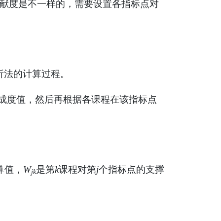
献度是不一样的，需要设置各指标点对
析法的计算过程。
成度值，然后再根据各课程在该指标点
算值，
W
是第
k
课程对第
j
个指标点的支撑
jk