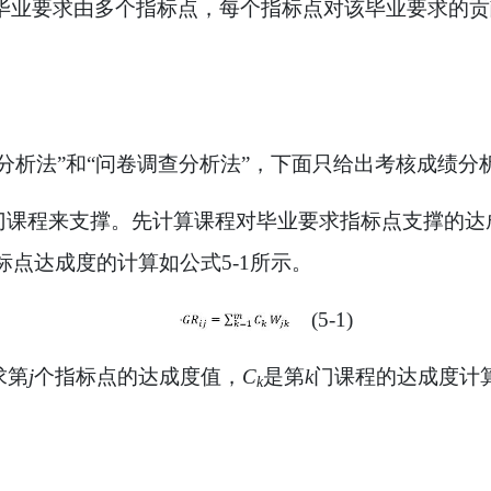
毕业要求由多个指标点，每个指标点对该毕业要求的贡
分析法
”
和
“
问卷调查分析法
”
，下面只给出考核成绩分
门课程来支撑。先计算课程对毕业要求指标点支撑的达
标点达成度的计算如公式
5-1
所示。
(5-1)
求第
j
个指标点的达成度值，
C
是
第
k
门课程的达成度计
k