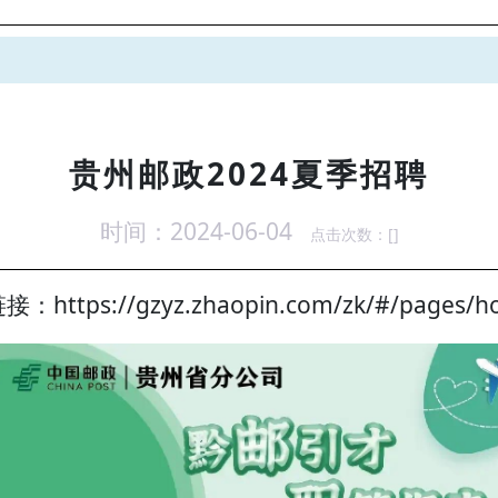
贵州邮政2024夏季招聘
时间：2024-06-04
点击次数：[
]
链接：
https://gzyz.zhaopin.com/zk/#/pages/