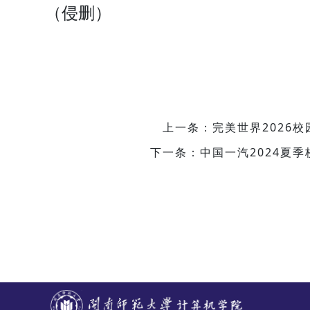
（侵删）
上一条：完美世界2026校
下一条：中国一汽2024夏季