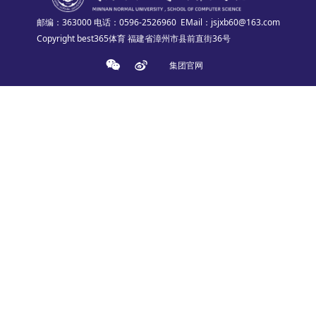
邮编：363000
电话：0596-2526960
EMail：jsjxb60@163.com
Copyright best365体育 福建省漳州市县前直街36号
集团官网