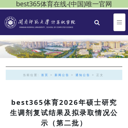
best365体育在线-(中国)唯一官网
当前位置:
首页
>
新闻公告
>
通知公告
> 正文
best365体育2026年硕士研究
生调剂复试结果及拟录取情况公
示（第二批）