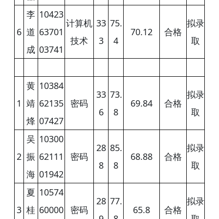
李
10423
计算机
33
75.
拟录
6
道
63701
70.12
合格
技术
3
4
取
成
03741
黄
10384
33
73.
拟录
1
靖
62135
密码
69.84
合格
6
8
取
烽
07427
吴
10300
28
85.
拟录
2
振
62111
密码
68.88
合格
8
8
取
海
01942
夏
10574
28
77.
拟录
3
桂
60000
密码
65.8
合格
9
8
取