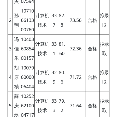
杰
07594
10710
孙
计算机
33
82.
拟录
2
66133
73.56
合格
翔
技术
7
8
取
00760
冯
10403
计算机
33
81.
拟录
3
佳
60854
72.36
合格
技术
1
60
取
乐
00157
胡
10079
计算机
32
80.
拟录
4
原
60000
71.72
合格
技术
9
6
取
祯
06404
薛
10252
计算机
33
79.
拟录
5
庆
62100
71.64
合格
技术
3
2
取
磊
04717