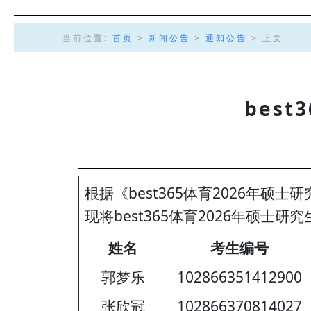
当前位置:
首页
>
新闻公告
>
通知公告
> 正文
bes
根据《best365体育2026年硕
现将best365体育2026年硕士
姓名
考生编号
郭梦乐
102866351412900
张欣冠
102866370814027