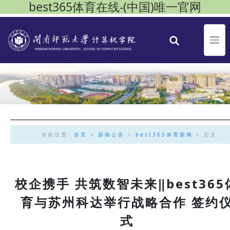
best365体育在线-(中国)唯一官网
当前位置:
首页
>
新闻公告
>
best365体育新闻
> 正文
校企携手 共筑数智未来‖best365
育与苏州科达举行战略合作 签约
式