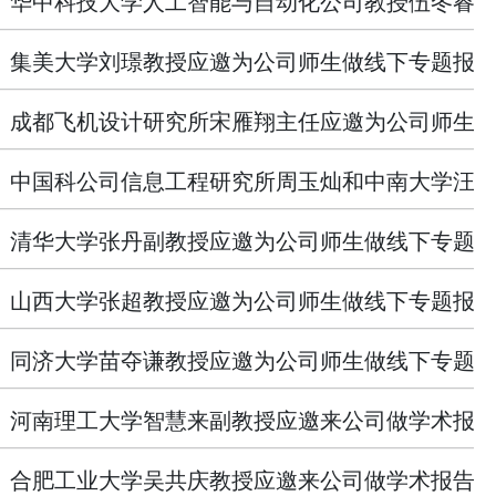
华中科技大学人工智能与自动化公司教授伍冬睿
集美大学刘璟教授应邀为公司师生做线下专题报
成都飞机设计研究所宋雁翔主任应邀为公司师生
中国科公司信息工程研究所周玉灿和中南大学汪
清华大学张丹副教授应邀为公司师生做线下专题
山西大学张超教授应邀为公司师生做线下专题报
同济大学苗夺谦教授应邀为公司师生做线下专题
河南理工大学智慧来副教授应邀来公司做学术报
合肥工业大学吴共庆教授应邀来公司做学术报告