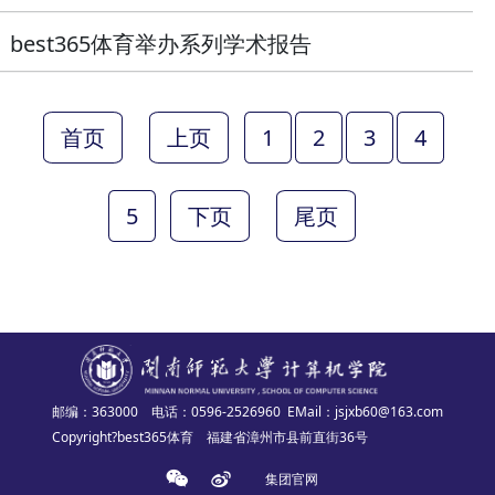
best365体育举办系列学术报告
首页
上页
1
2
3
4
5
下页
尾页
邮编：363000
电话：0596-2526960
EMail：jsjxb60@163.com
Copyright?best365体育 福建省漳州市县前直街36号
集团官网