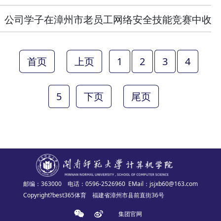
公司学子在漳州市老员工网络安全技能竞赛中收
首页
上页
1
2
3
4
5
下页
尾页
邮编：363000
电话：0596-2526960
EMail：jsjxb60@163.com
Copyright?best365体育 福建省漳州市县前直街36号
集团官网